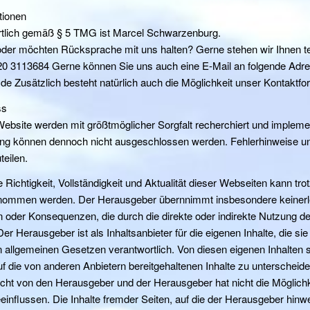
tionen
ortlich gemäß § 5 TMG ist Marcel Schwarzenburg.
der möchten Rücksprache mit uns halten? Gerne stehen wir Ihnen te
20 3113684 Gerne können Sie uns auch eine E-Mail an folgende Adre
 Zusätzlich besteht natürlich auch die Möglichkeit unser Kontaktfo
ss
Website werden mit größtmöglicher Sorgfalt recherchiert und implemen
ng können dennoch nicht ausgeschlossen werden. Fehlerhinweise un
teilen.
e Richtigkeit, Vollständigkeit und Aktualität dieser Webseiten kann trot
rnommen werden. Der Herausgeber übernnimmt insbesondere keinerle
 oder Konsequenzen, die durch die direkte oder indirekte Nutzung d
Der Herausgeber ist als Inhaltsanbieter für die eigenen Inhalte, die si
en allgemeinen Gesetzen verantwortlich. Von diesen eigenen Inhalten
auf die von anderen Anbietern bereitgehaltenen Inhalte zu unterscheid
cht von den Herausgeber und der Herausgeber hat nicht die Möglichke
eeinflussen. Die Inhalte fremder Seiten, auf die der Herausgeber hinwe