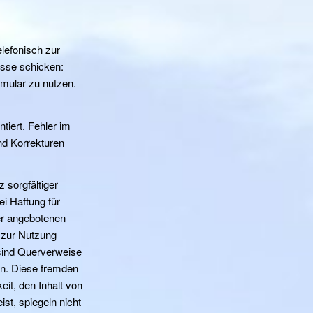
lefonisch zur
sse schicken:
rmular zu nutzen.
tiert. Fehler im
d Korrekturen
z sorgfältiger
i Haftung für
er angebotenen
e zur Nutzung
 sind Querverweise
en. Diese fremden
it, den Inhalt von
ist, spiegeln nicht