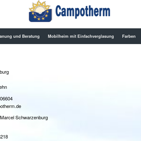
anung und Beratung
Mobilheim mit Einfachverglasung
Farben
burg
ehn
006604
potherm.de
 Marcel Schwarzenburg
6218